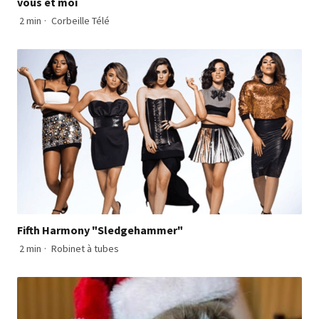
vous et moi
2 min
·
Corbeille Télé
Fifth Harmony "Sledgehammer"
2 min
·
Robinet à tubes