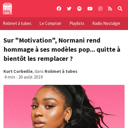
Skip
to
content
Robinet à tubes
Le Comptoir
Playlists
Radio Nostalgie
Sur "Motivation", Normani rend
hommage à ses modèles pop... quitte à
bientôt les remplacer ?
Kurt Corbeille
, dans
Robinet à tubes
4 min
·
20 août 2019