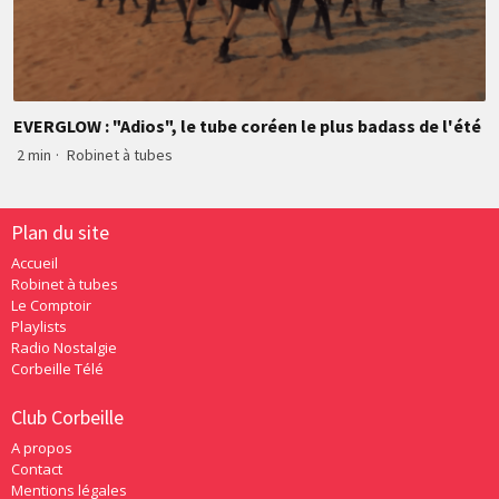
EVERGLOW : "Adios", le tube coréen le plus badass de l'été
2 min
·
Robinet à tubes
Plan du site
Accueil
Robinet à tubes
Le Comptoir
Playlists
Radio Nostalgie
Corbeille Télé
Club Corbeille
A propos
Contact
Mentions légales