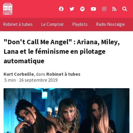
Skip
to
content
Robinet à tubes
Le Comptoir
Playlists
Radio Nostalgie
"Don't Call Me Angel" : Ariana, Miley,
Lana et le féminisme en pilotage
automatique
Kurt Corbeille
, dans
Robinet à tubes
5 min
·
16 septembre 2019