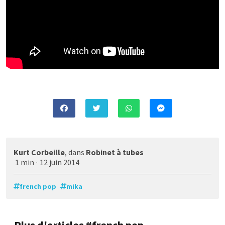
Kurt Corbeille
, dans
Robinet à tubes
1 min
·
12 juin 2014
french pop
mika
Plus d'articles #french pop