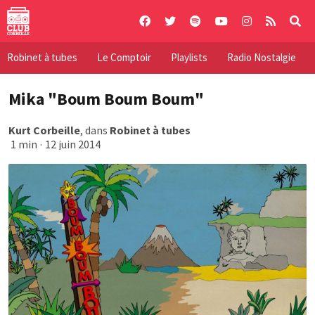
Skip
to
content
Robinet à tubes
Le Comptoir
Playlists
Radio Nostalgie
Mika "Boum Boum Boum"
Kurt Corbeille
, dans
Robinet à tubes
1 min
·
12 juin 2014