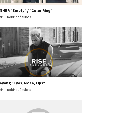
NNER "Empty" / "Color Ring"
min
·
Robinet à tubes
eyang "Eyes, Nose, Lips"
min
·
Robinet à tubes