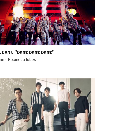
GBANG "Bang Bang Bang"
min
·
Robinet à tubes