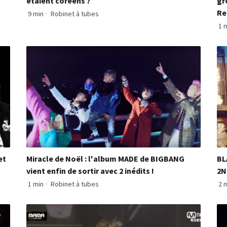
étaient coréens ?
gr
Re
9 min
·
Robinet à tubes
1 
et
Miracle de Noël : l'album MADE de BIGBANG
BL
vient enfin de sortir avec 2 inédits !
2N
1 min
·
Robinet à tubes
2 