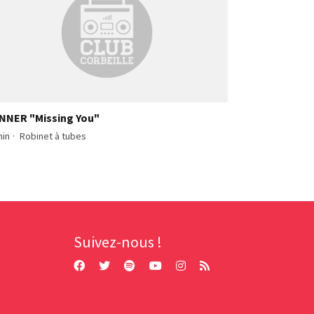
NNER "Missing You"
min
·
Robinet à tubes
Suivez-nous !