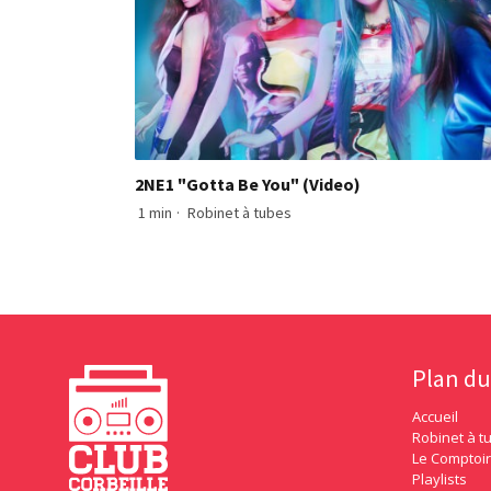
2NE1 "Gotta Be You" (Video)
1 min
·
Robinet à tubes
Plan du
Accueil
Robinet à t
Le Comptoir
Playlists