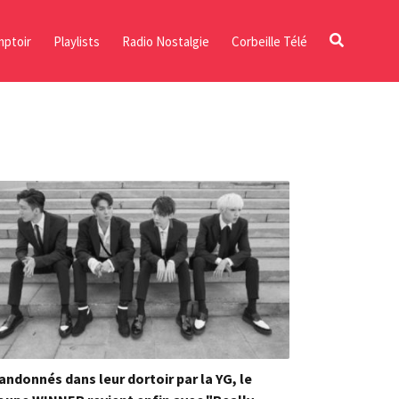
ptoir
Playlists
Radio Nostalgie
Corbeille Télé
andonnés dans leur dortoir par la YG, le