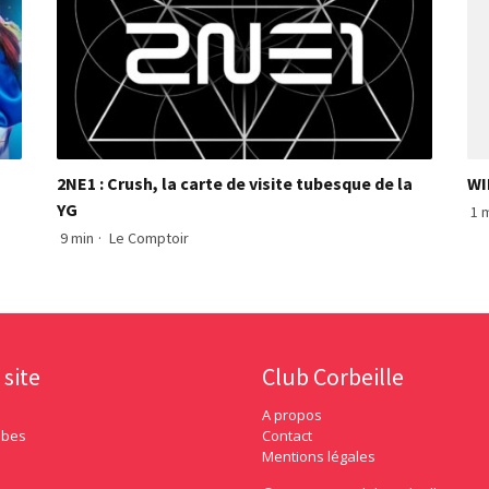
2NE1 : Crush, la carte de visite tubesque de la
WI
YG
1 
9 min
·
Le Comptoir
 site
Club Corbeille
A propos
ubes
Contact
Mentions légales