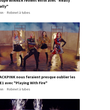
oupe WINNER revient enfin avec "Really
ally"
min
·
Robinet à tubes
ACKPINK nous feraient presque oublier les
E1 avec "Playing With Fire"
min
·
Robinet à tubes