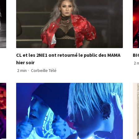
CL et les 2NE1 ont retourné le public des MAMA
BI
hier soir
2 
2 min
·
Corbeille Télé