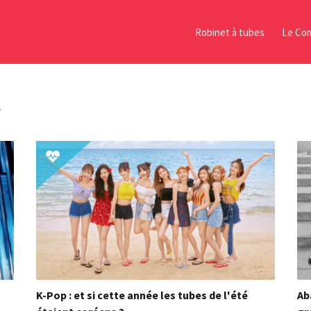
Robinet à tubes
Le Com
t
K-Pop : et si cette année les tubes de l'été
Ab