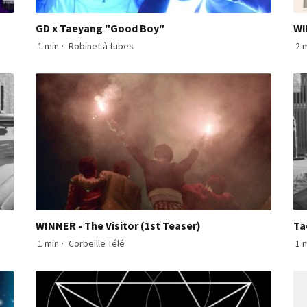
GD x Taeyang "Good Boy"
WI
1 min
·
Robinet à tubes
2 
WINNER - The Visitor (1st Teaser)
Ta
1 min
·
Corbeille Télé
1 