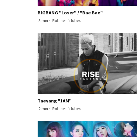
BIGBANG "Loser" / "Bae Bae"
3 min
·
Robinet à tubes
Taeyang "1AM"
2 min
·
Robinet à tubes