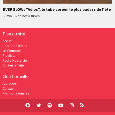
EVERGLOW : "Adios", le tube coréen le plus badass de l'été
2 min
·
Robinet à tubes
Plan du site
Accueil
Robinet à tubes
Le Comptoir
Playlists
Radio Nostalgie
Corbeille Télé
Club Corbeille
A propos
Contact
Mentions légales