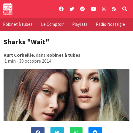
Skip
to
content
Robinet à tubes
Le Comptoir
Playlists
Radio Nostalgie
Sharks "Wait"
Kurt Corbeille
, dans
Robinet à tubes
1 min
·
30 octobre 2014