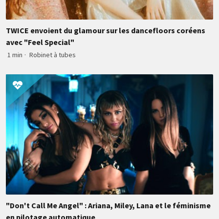
TWICE envoient du glamour sur les dancefloors coréens
avec "Feel Special"
1 min
·
Robinet à tubes
"Don't Call Me Angel" : Ariana, Miley, Lana et le féminisme
en pilotage automatique