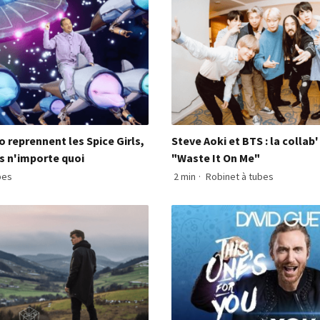
o reprennent les Spice Girls,
Steve Aoki et BTS : la collab
ès n'importe quoi
"Waste It On Me"
bes
2 min
·
Robinet à tubes