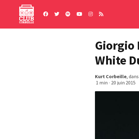
Skip
to
content
Giorgio 
White D
Kurt Corbeille
, dan
1 min
·
20 juin 2015