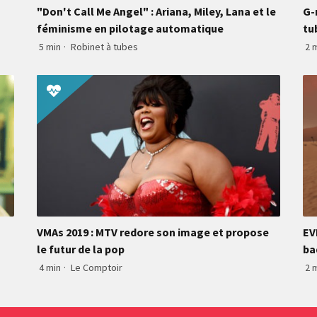
"Don't Call Me Angel" : Ariana, Miley, Lana et le
G-
féminisme en pilotage automatique
tu
5 min
·
Robinet à tubes
2 
VMAs 2019 : MTV redore son image et propose
EV
le futur de la pop
ba
4 min
·
Le Comptoir
2 