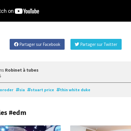
Partager sur Facebook
Partager sur Twitter
ans
Robinet à tubes
5
moroder
sia
stuart price
thin white duke
cles #edm