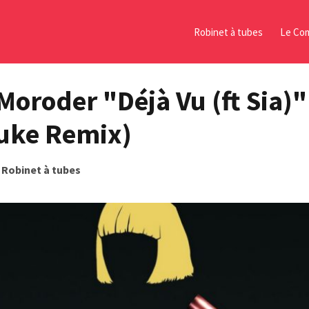
Robinet à tubes
Le Com
Moroder "Déjà Vu (ft Sia)"
uke Remix)
s
Robinet à tubes