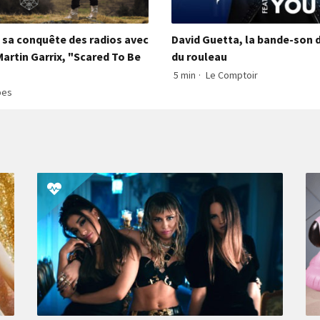
t sa conquête des radios avec
David Guetta, la bande-son 
artin Garrix, "Scared To Be
du rouleau
5 min
·
Le Comptoir
bes