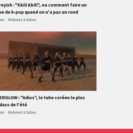
reyish : "Kkili Kkili", ou comment faire un
be de k-pop quand on n'a pas un rond
min
·
Robinet à tubes
ERGLOW : "Adios", le tube coréen le plus
dass de l'été
min
·
Robinet à tubes