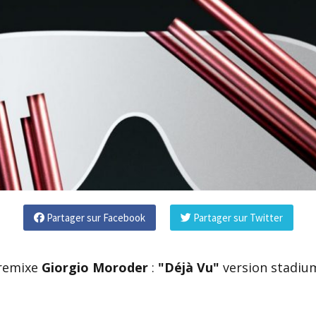
Partager sur Facebook
Partager sur Twitter
remixe
Giorgio Moroder
:
"Déjà Vu"
version stadiu