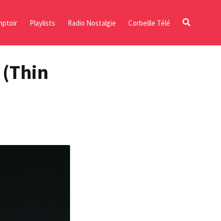
ptoir
Playlists
Radio Nostalgie
Corbeille Télé
 (Thin