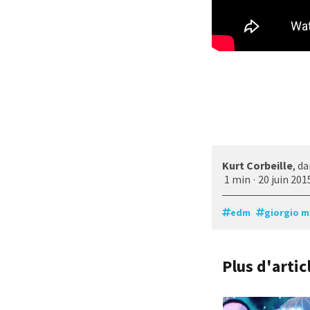
Kurt Corbeille
, d
1 min
·
20 juin 201
edm
giorgio 
Plus d'arti