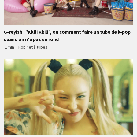
G-reyish : "Kkili Kkili", ou comment faire un tube de k-pop
quand on n'a pas un rond
2 min
·
Robinet à tubes