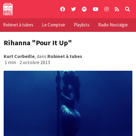
Skip
to
content
Robinet à tubes
Le Comptoir
Playlists
Radio Nostalgie
Rihanna "Pour It Up"
Kurt Corbeille
, dans
Robinet à tubes
1 min
·
2 octobre 2013