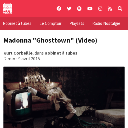
Skip
to
content
Robinet à tubes
Le Comptoir
Playlists
Radio Nostalgie
Madonna "Ghosttown" (Video)
Kurt Corbeille
, dans
Robinet à tubes
2 min
·
9 avril 2015