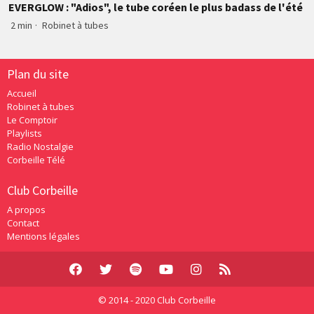
EVERGLOW : "Adios", le tube coréen le plus badass de l'été
2 min
·
Robinet à tubes
Plan du site
Accueil
Robinet à tubes
Le Comptoir
Playlists
Radio Nostalgie
Corbeille Télé
Club Corbeille
A propos
Contact
Mentions légales
© 2014 - 2020 Club Corbeille