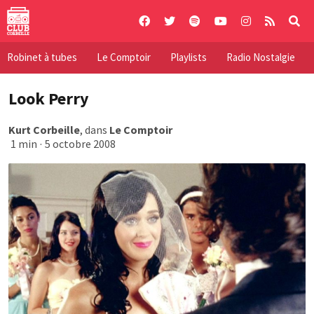
Skip
to
content
Robinet à tubes
Le Comptoir
Playlists
Radio Nostalgie
Look Perry
Kurt Corbeille
, dans
Le Comptoir
1 min
·
5 octobre 2008