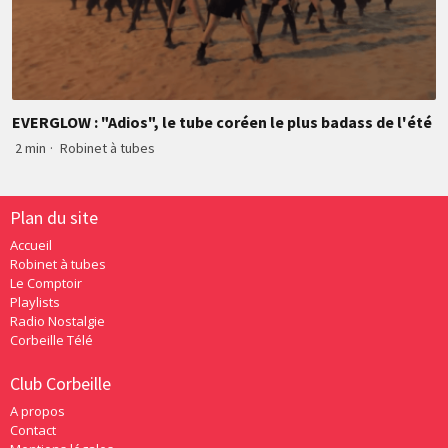
EVERGLOW : "Adios", le tube coréen le plus badass de l'été
2 min
·
Robinet à tubes
Plan du site
Accueil
Robinet à tubes
Le Comptoir
Playlists
Radio Nostalgie
Corbeille Télé
Club Corbeille
A propos
Contact