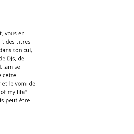
t, vous en
", des titres
ans ton cul,
de DJs, de
.i.am se
e cette
 et le vomi de
of my life"
is peut être