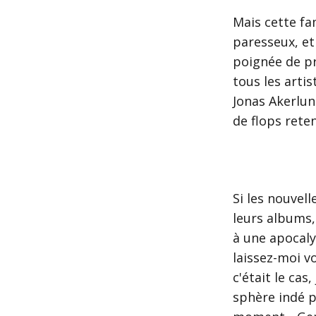
Mais cette fa
paresseux, et
poignée de p
tous les arti
Jonas Akerlun
de flops reten
Si les nouvel
leurs albums,
à une apocaly
laissez-moi v
c'était le ca
sphère indé p