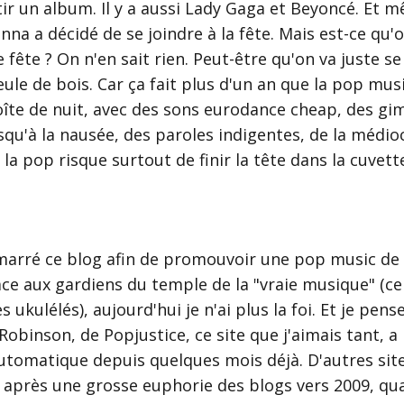
rtir un album. Il y a aussi Lady Gaga et Beyoncé. Et 
na a décidé de se joindre à la fête. Mais est-ce qu'
e fête ? On n'en sait rien. Peut-être qu'on va juste 
le de bois. Car ça fait plus d'un an que la pop music
îte de nuit, avec des sons eurodance cheap, des g
squ'à la nausée, des paroles indigentes, de la médio
, la pop risque surtout de finir la tête dans la cuvett
marré ce blog afin de promouvoir une pop music de q
ace aux gardiens du temple de la "vraie musique" (ce
s ukulélés), aujourd'hui je n'ai plus la foi. Et je pens
 Robinson, de Popjustice, ce site que j'aimais tant, a l
utomatique depuis quelques mois déjà. D'autres sit
, après une grosse euphorie des blogs vers 2009, qu