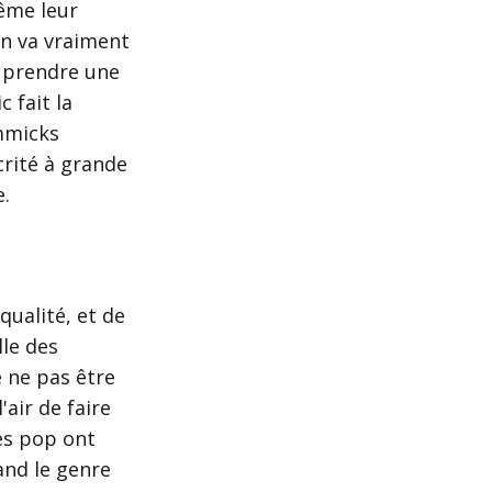
même leur
on va vraiment
se prendre une
 fait la
immicks
crité à grande
e.
ualité, et de
lle des
e ne pas être
'air de faire
es pop ont
and le genre