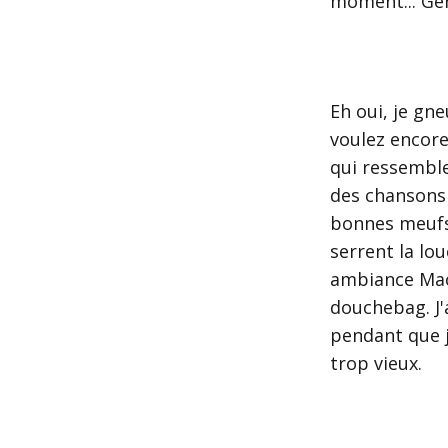
moment... Gen
Eh oui, je gn
voulez encore 
qui ressembl
des chansons 
bonnes meufs 
serrent la lo
ambiance Macu
douchebag
. 
pendant que j
trop vieux.