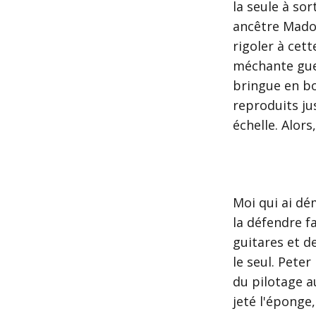
la seule à so
ancêtre Madon
rigoler à cett
méchante gueu
bringue en bo
reproduits ju
échelle. Alors
Moi qui ai dé
la défendre f
guitares et de
le seul. Peter
du pilotage a
jeté l'éponge