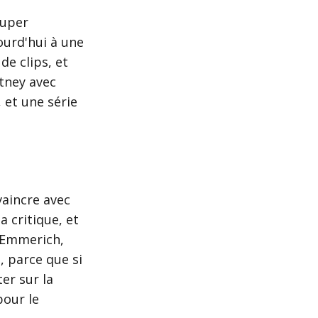
super
ourd'hui à une
de clips, et
itney avec
 et une série
vaincre avec
 critique, et
 Emmerich,
, parce que si
er sur la
pour le