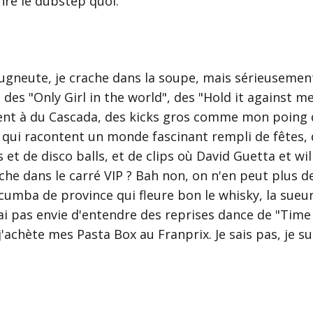
re le dubstep quoi.
eugneute, je crache dans la soupe, mais sérieusemen
des "Only Girl in the world", des "Hold it against me
ent à du Cascada, des kicks gros comme mon poing d
qui racontent un monde fascinant rempli de fêtes, 
et de disco balls, et de clips où David Guetta et will
uche dans le carré VIP ? Bah non, on n'en peut plus d
mba de province qui fleure bon le whisky, la sueur
J'ai pas envie d'entendre des reprises dance de "Time 
'achète mes Pasta Box au Franprix. Je sais pas, je su