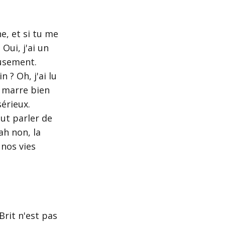
ne, et si tu me
Oui, j'ai un
eusement.
 ? Oh, j'ai lu
e marre bien
sérieux.
aut parler de
ah non, la
 nos vies
-Brit n'est pas