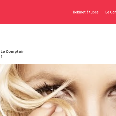
Robinet à tubes
Le Com
s
Le Comptoir
11