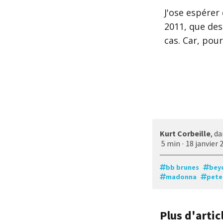
J'ose espérer
2011, que des
cas. Car, pour
Kurt Corbeille
, d
5 min
·
18 janvier 
bb brunes
bey
madonna
pete
Plus d'arti