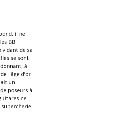
bond, il ne
 les BB
e vidant de sa
lles se sont
edonnant, à
 de l'âge d'or
tait un
 de poseurs à
guitares ne
 supercherie.