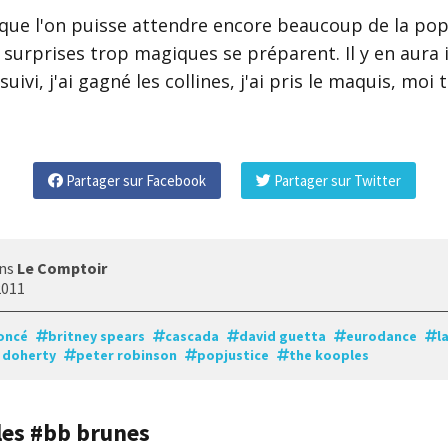
 que l'on puisse attendre encore beaucoup de la po
 surprises trop magiques se préparent. Il y en aura i
suivi, j'ai gagné les collines, j'ai pris le maquis, moi 
Partager sur Facebook
Partager sur Twitter
ans
Le Comptoir
2011
oncé
britney spears
cascada
david guetta
eurodance
l
 doherty
peter robinson
popjustice
the kooples
cles #bb brunes