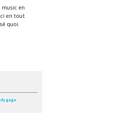
p music en
ci en tout
tsé quoi.
ady gaga