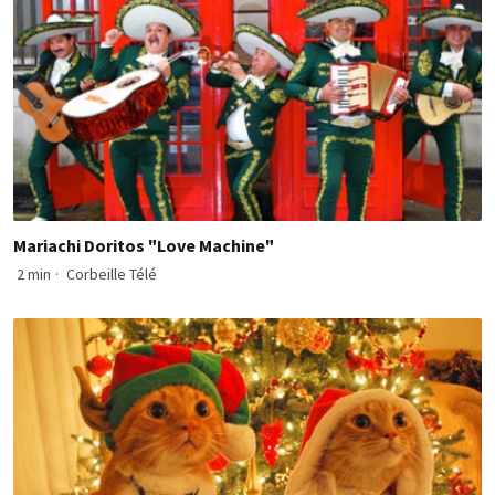
Mariachi Doritos "Love Machine"
2 min
·
Corbeille Télé