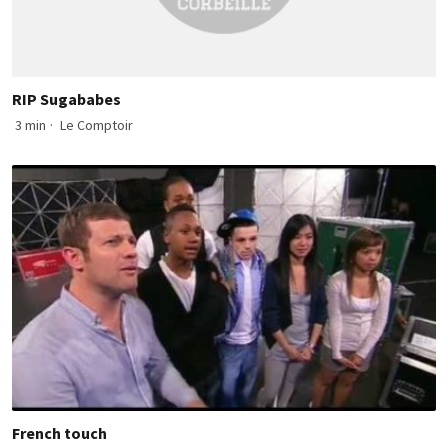
RIP Sugababes
3 min
·
Le Comptoir
French touch