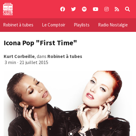
Skip
to
content
Robinet à tubes
Le Comptoir
Playlists
Radio Nostalgie
Icona Pop "First Time"
Kurt Corbeille
, dans
Robinet à tubes
3 min
·
21 juillet 2015