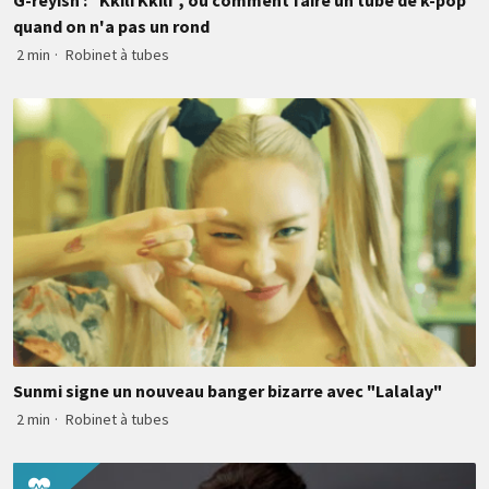
G-reyish : "Kkili Kkili", ou comment faire un tube de k-pop
quand on n'a pas un rond
2 min
·
Robinet à tubes
Sunmi signe un nouveau banger bizarre avec "Lalalay"
2 min
·
Robinet à tubes