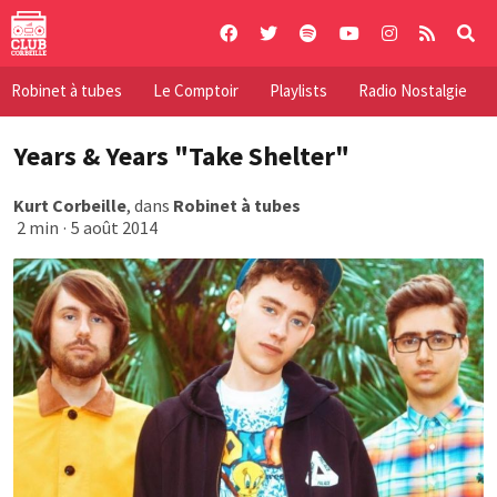
Skip
to
content
Robinet à tubes
Le Comptoir
Playlists
Radio Nostalgie
Years & Years "Take Shelter"
Kurt Corbeille
, dans
Robinet à tubes
2 min
·
5 août 2014