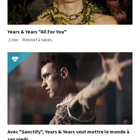
Years & Years "All For You"
2 min
·
Robinet à tubes
Avec "Sanctify", Years & Years veut mettre le monde à
ses pieds