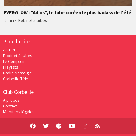
EVERGLOW : "Adios", le tube coréen le plus badass de l'été
2 min
·
Robinet à tubes
Plan du site
Accueil
Robinet à tubes
Le Comptoir
Playlists
Radio Nostalgie
Corbeille Télé
Club Corbeille
A propos
Contact
Mentions légales