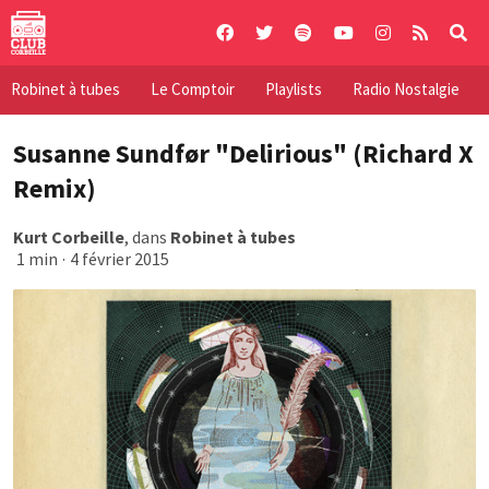
Skip
to
content
Robinet à tubes
Le Comptoir
Playlists
Radio Nostalgie
Susanne Sundfør "Delirious" (Richard X
Remix)
Kurt Corbeille
, dans
Robinet à tubes
1 min
·
4 février 2015