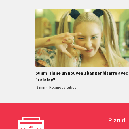
Sunmi signe un nouveau banger bizarre avec
"Lalalay"
2 min
·
Robinet à tubes
Plan du