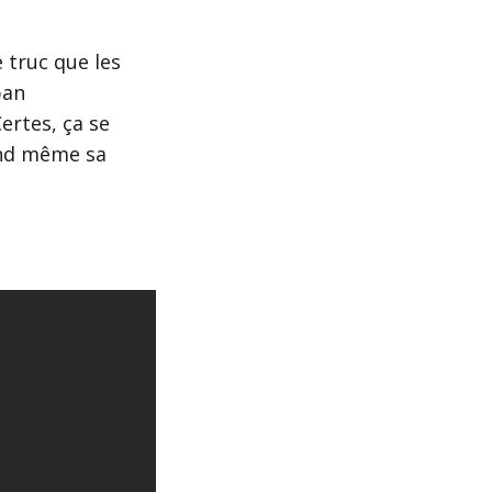
 truc que les
ban
ertes, ça se
and même sa