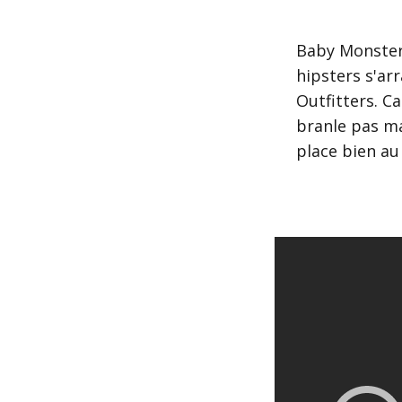
Baby Monste
hipsters s'ar
Outfitters. C
branle pas ma
place bien au