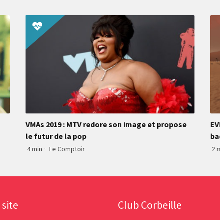
VMAs 2019 : MTV redore son image et propose
EV
le futur de la pop
ba
4 min
·
Le Comptoir
2 
 site
Club Corbeille