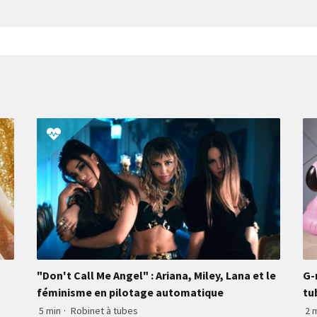
"Don't Call Me Angel" : Ariana, Miley, Lana et le
G-
féminisme en pilotage automatique
tu
5 min
·
Robinet à tubes
2 