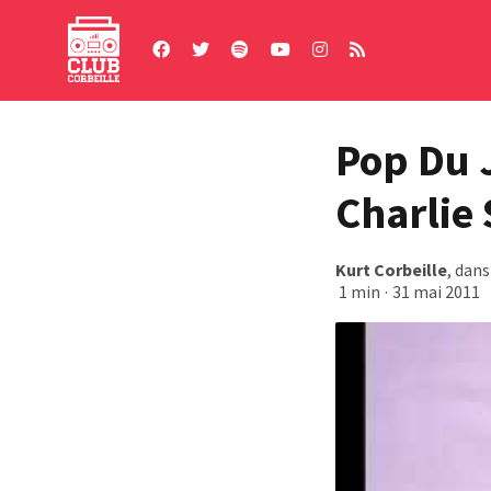
Skip
to
content
Pop Du 
Charlie
Kurt Corbeille
, dan
1 min
·
31 mai 2011