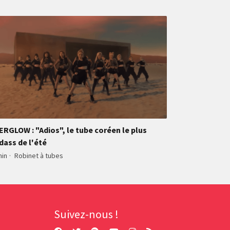
ERGLOW : "Adios", le tube coréen le plus
dass de l'été
min
·
Robinet à tubes
Suivez-nous !