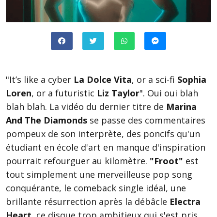
"It’s like a cyber
La Dolce Vita
, or a sci-fi
Sophia
Loren
, or a futuristic
Liz Taylor
". Oui oui blah
blah blah. La vidéo du dernier titre de
Marina
And The Diamonds
se passe des commentaires
pompeux de son interprète, des poncifs qu'un
étudiant en école d'art en manque d'inspiration
pourrait refourguer au kilomètre.
"Froot"
est
tout simplement une merveilleuse pop song
conquérante, le comeback single idéal, une
brillante résurrection après la débâcle
Electra
Heart
, ce disque trop ambitieux qui s'est pris