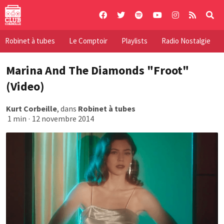
Skip
to
content
Robinet à tubes
Le Comptoir
Playlists
Radio Nostalgie
Marina And The Diamonds "Froot"
(Video)
Kurt Corbeille
, dans
Robinet à tubes
1 min
·
12 novembre 2014