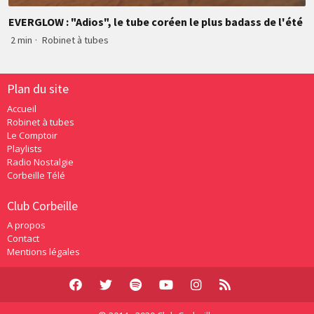
EVERGLOW : "Adios", le tube coréen le plus badass de l'été
2 min
·
Robinet à tubes
Plan du site
Accueil
Robinet à tubes
Le Comptoir
Playlists
Radio Nostalgie
Corbeille Télé
Club Corbeille
A propos
Contact
Mentions légales