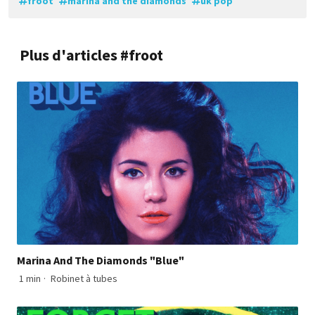
froot
marina and the diamonds
uk pop
Plus d'articles #froot
Marina And The Diamonds "Blue"
1 min
·
Robinet à tubes