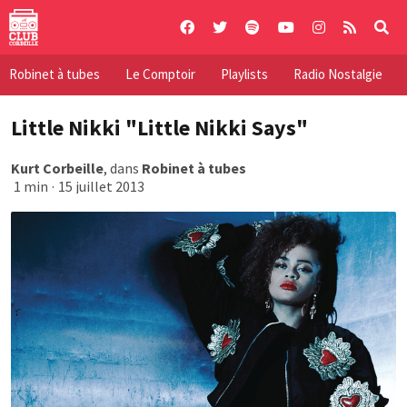
Skip
to
content
Robinet à tubes
Le Comptoir
Playlists
Radio Nostalgie
Little Nikki "Little Nikki Says"
Kurt Corbeille
, dans
Robinet à tubes
1 min
·
15 juillet 2013