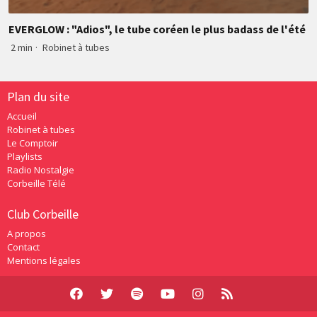
EVERGLOW : "Adios", le tube coréen le plus badass de l'été
2 min
·
Robinet à tubes
Plan du site
Accueil
Robinet à tubes
Le Comptoir
Playlists
Radio Nostalgie
Corbeille Télé
Club Corbeille
A propos
Contact
Mentions légales