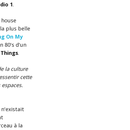
dio 1
.
a house
la plus belle
ng On My
n 80's d'un
 Things
.
e la culture
essentir cette
s espaces.
n'existait
nt
ceau à la