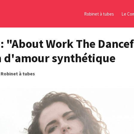
Robinet à tubes
Le Com
 : "About Work The Dancef
 d'amour synthétique
s
Robinet à tubes