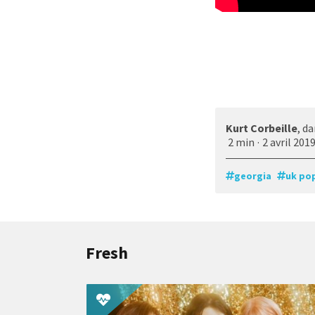
Kurt Corbeille
, d
2 min
·
2 avril 201
georgia
uk po
Fresh