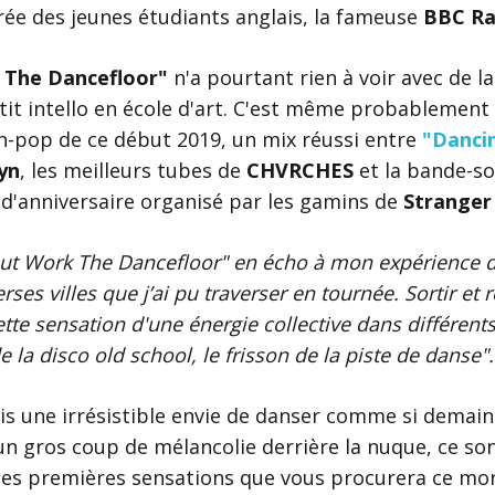
rée des jeunes étudiants anglais, la fameuse
BBC Ra
 The Dancefloor"
n'a pourtant rien à voir avec de l
tit intello en école d'art. C'est même probablement 
h-pop de ce début 2019, un mix réussi entre
"Danci
yn
, les meilleurs tubes de
CHVRCHES
et la bande-so
d'anniversaire organisé par les gamins de
Stranger
About Work The Dancefloor" en écho à mon expérience d
rses villes que j’ai pu traverser en tournée. Sortir et r
tte sensation d'une énergie collective dans différent
de la disco old school, le frisson de la piste de danse".
uis une irrésistible envie de danser comme si demain 
 un gros coup de mélancolie derrière la nuque, ce so
es premières sensations que vous procurera ce mor