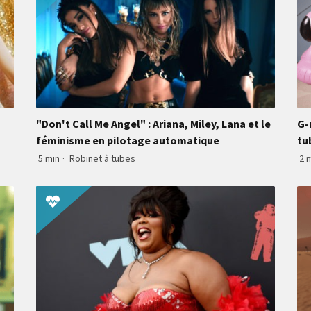
"Don't Call Me Angel" : Ariana, Miley, Lana et le
G-
féminisme en pilotage automatique
tu
5 min
·
Robinet à tubes
2 