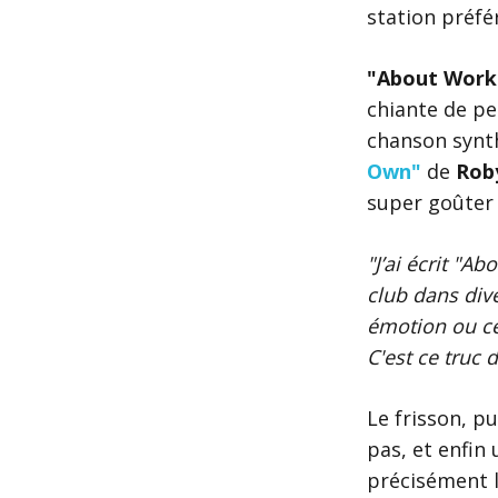
station préfé
"About Work
chiante de pe
chanson synt
Own"
de
Rob
super goûter 
"J’ai écrit "
club dans dive
émotion ou ce
C'est ce truc 
Le frisson, p
pas, et enfin
précisément l