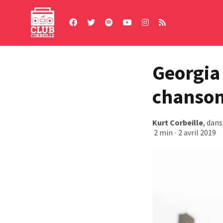
Skip
to
content
Georgia
chanson
Kurt Corbeille
, dan
2 min
·
2 avril 2019