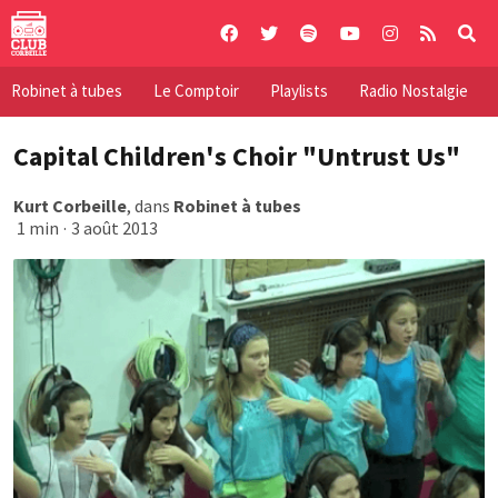
Skip
to
content
Robinet à tubes
Le Comptoir
Playlists
Radio Nostalgie
Capital Children's Choir "Untrust Us"
Kurt Corbeille
, dans
Robinet à tubes
1 min
·
3 août 2013