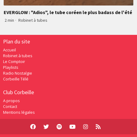
EVERGLOW : "Adios", le tube coréen le plus badass de l'été
2 min
·
Robinet à tubes
Plan du site
Accueil
Robinet à tubes
Le Comptoir
Playlists
Radio Nostalgie
Corbeille Télé
Club Corbeille
A propos
Contact
Mentions légales