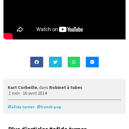
Kurt Corbeille
, dans
Robinet à tubes
1 min
·
16 avril 2014
afida turner
french pop
Plus d'articles #afida turner