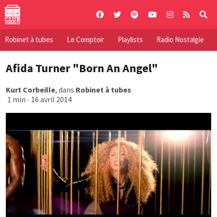
Skip
to
content
Robinet à tubes
Le Comptoir
Playlists
Radio Nostalgie
Afida Turner "Born An Angel"
Kurt Corbeille
, dans
Robinet à tubes
1 min
·
16 avril 2014