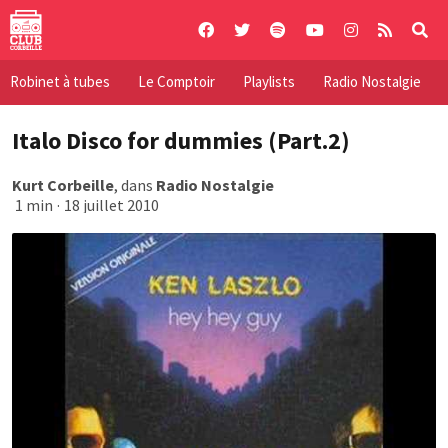
Skip
to
content
Robinet à tubes
Le Comptoir
Playlists
Radio Nostalgie
Italo Disco for dummies (Part.2)
Kurt Corbeille
, dans
Radio Nostalgie
1 min
·
18 juillet 2010