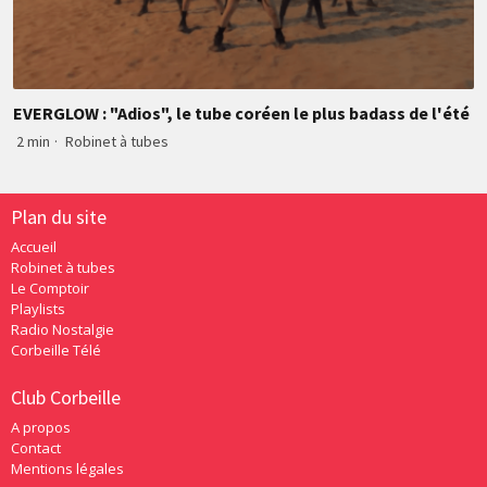
EVERGLOW : "Adios", le tube coréen le plus badass de l'été
2 min
·
Robinet à tubes
Plan du site
Accueil
Robinet à tubes
Le Comptoir
Playlists
Radio Nostalgie
Corbeille Télé
Club Corbeille
A propos
Contact
Mentions légales