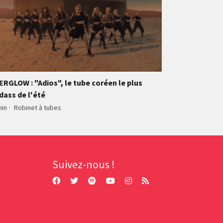
ERGLOW : "Adios", le tube coréen le plus
dass de l'été
min
·
Robinet à tubes
Suivez-nous !