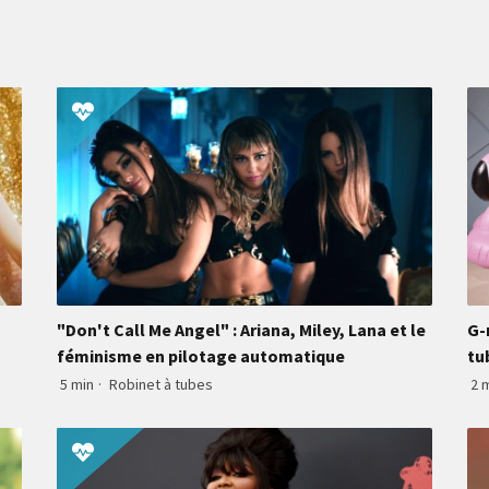
"Don't Call Me Angel" : Ariana, Miley, Lana et le
G-
féminisme en pilotage automatique
tu
5 min
·
Robinet à tubes
2 