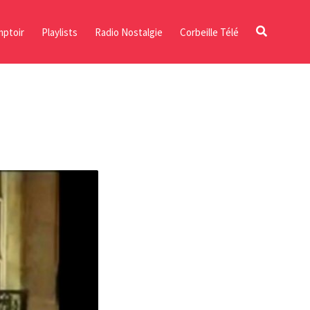
ptoir
Playlists
Radio Nostalgie
Corbeille Télé