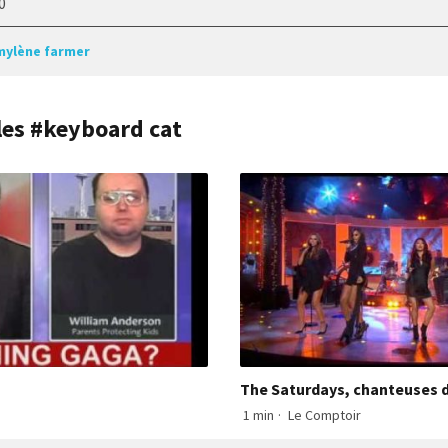
0
mylène farmer
cles #keyboard cat
The Saturdays, chanteuses 
1 min
·
Le Comptoir