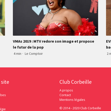
VMAs 2019 : MTV redore son image et propose
EV
le futur de la pop
ba
4 min
·
Le Comptoir
2 
 site
Club Corbeille
A propos
ubes
Contact
Mentions légales
© 2014 - 2020 Club Corbeille
lgie