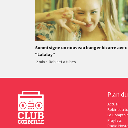
Sunmi signe un nouveau banger bizarre avec
"Lalalay"
2 min
·
Robinet à tubes
Plan du
Accueil
Robinet à t
Le Comptoir
Playlists
Radio Nosta