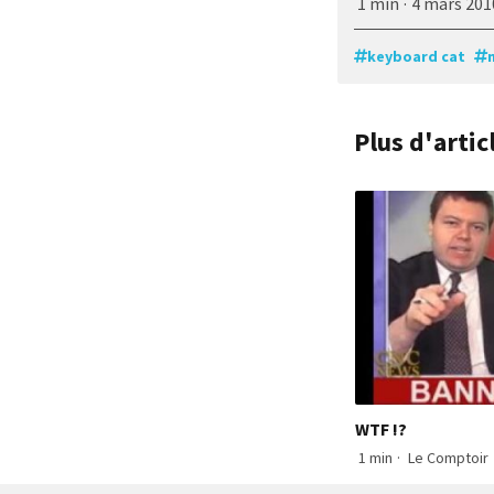
1 min
·
4 mars 201
keyboard cat
Plus d'arti
WTF !?
1 min
·
Le Comptoir