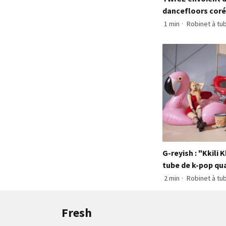
dancefloors coré
1 min
·
Robinet à tu
G-reyish : "Kkili 
tube de k-pop qu
2 min
·
Robinet à tu
Fresh