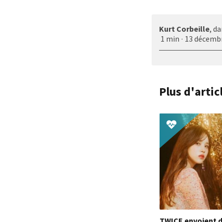
Kurt Corbeille
, d
1 min
·
13 décemb
Plus d'artic
TWICE envoient d