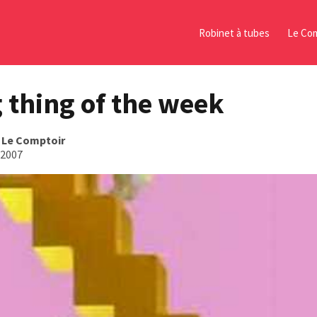
Robinet à tubes
Le Com
 thing of the week
s
Le Comptoir
 2007