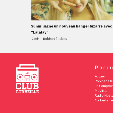
Sunmi signe un nouveau banger bizarre avec
"Lalalay"
2 min
·
Robinet à tubes
Plan du
Accueil
Robinet à t
Le Comptoir
Playlists
Radio Nosta
Corbeille Té