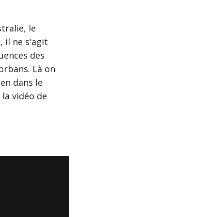
ralie, le
il ne s'agit
luences des
orbans. Là on
ien dans le
 la vidéo de