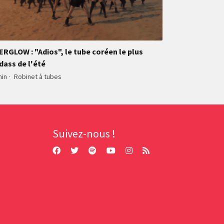
ERGLOW : "Adios", le tube coréen le plus
dass de l'été
min
·
Robinet à tubes
Suivez-nous !