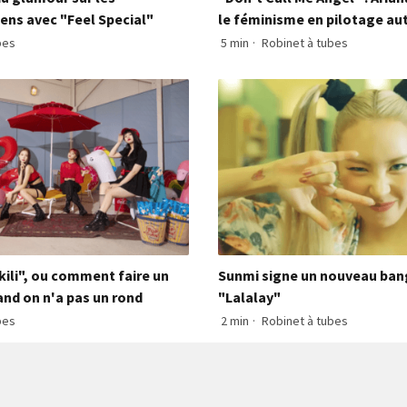
ens avec "Feel Special"
le féminisme en pilotage a
bes
5 min
·
Robinet à tubes
Kkili", ou comment faire un
Sunmi signe un nouveau bang
and on n'a pas un rond
"Lalalay"
bes
2 min
·
Robinet à tubes