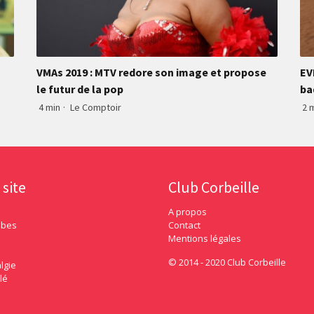
VMAs 2019 : MTV redore son image et propose
EV
le futur de la pop
ba
4 min
·
Le Comptoir
2 
 site
Club Corbeille
A propos
ubes
Contact
Mentions légales
© 2014 - 2020 Club Corbeille
lgie
lé