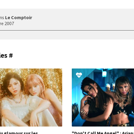
ans
Le Comptoir
re 2007
les #
u glamour sur les
"Don't Call Me Angel" : Arian