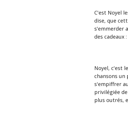
C'est Noyel l
dise, que cet
s'emmerder av
des cadeaux :
Noyel, c'est 
chansons un p
s'empiffrer a
privilégiée de
plus outrés, e