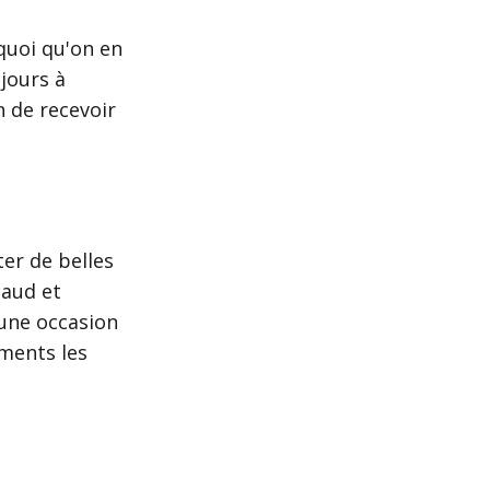
 quoi qu'on en
jours à
 de recevoir
er de belles
haud et
 une occasion
iments les