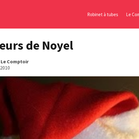
Robinet à tubes
Le Com
teurs de Noyel
s
Le Comptoir
 2010