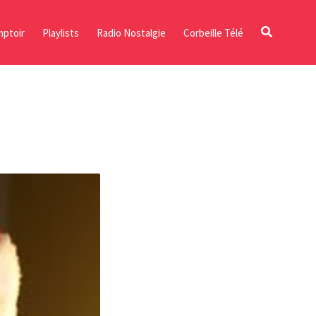
ptoir
Playlists
Radio Nostalgie
Corbeille Télé