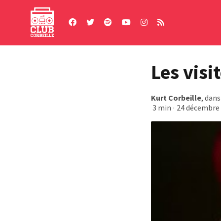
Skip
to
content
Les visi
Kurt Corbeille
, dan
3 min
·
24 décembre