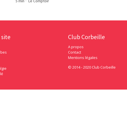
5 min
·
Le Comptoir
 site
Club Corbeille
A propos
ubes
Contact
Mentions légales
© 2014 - 2020 Club Corbeille
lgie
lé