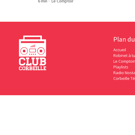
6 min
·
Le Comptoir
Plan du
Accueil
Robinet à t
Le Comptoir
Playlists
Radio Nosta
Corbeille Té