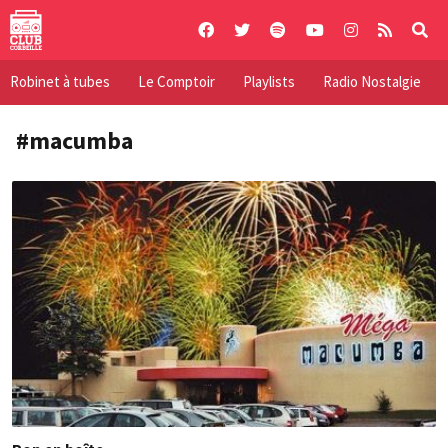
Skip
to
content
Robinet à tubes
Le Comptoir
Playlists
Radio Nostalgie
#macumba