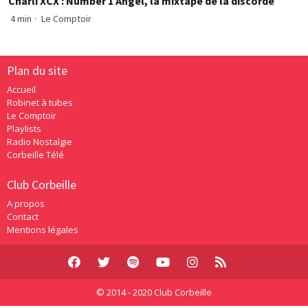
Charli XCX : Number 1 Angel, la mixtape de la discorde
4 min
·
Le Comptoir
Plan du site
Accueil
Robinet à tubes
Le Comptoir
Playlists
Radio Nostalgie
Corbeille Télé
Club Corbeille
A propos
Contact
Mentions légales
© 2014 - 2020 Club Corbeille