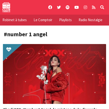
Skip
to
content
Robinet à tubes
Le Comptoir
Playlists
Radio Nostalgie
#number 1 angel