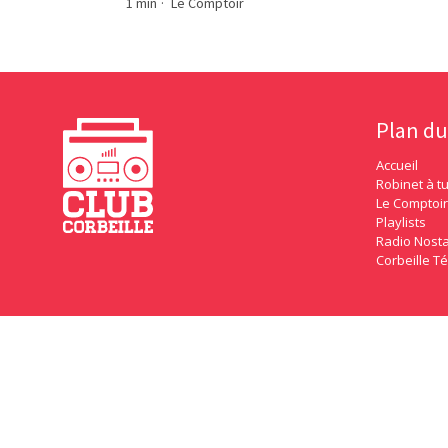
1 min
·
Le Comptoir
Plan du
Accueil
Robinet à t
Le Comptoir
Playlists
Radio Nosta
Corbeille Té