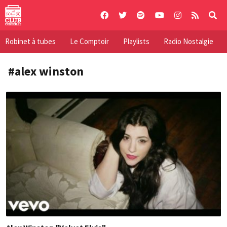
Skip
to
content
Robinet à tubes
Le Comptoir
Playlists
Radio Nostalgie
#alex winston